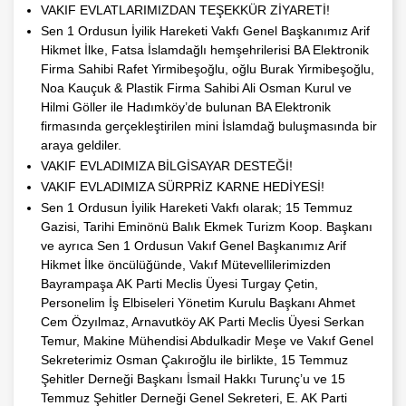
VAKIF EVLATLARIMIZDAN TEŞEKKÜR ZİYARETİ!
Sen 1 Ordusun İyilik Hareketi Vakfı Genel Başkanımız Arif
Hikmet İlke, Fatsa İslamdağlı hemşehrilerisi BA Elektronik
Firma Sahibi Rafet Yirmibeşoğlu, oğlu Burak Yirmibeşoğlu,
Noa Kauçuk & Plastik Firma Sahibi Ali Osman Kurul ve
Hilmi Göller ile Hadımköy’de bulunan BA Elektronik
firmasında gerçekleştirilen mini İslamdağ buluşmasında bir
araya geldiler.
VAKIF EVLADIMIZA BİLGİSAYAR DESTEĞİ!
VAKIF EVLADIMIZA SÜRPRİZ KARNE HEDİYESİ!
Sen 1 Ordusun İyilik Hareketi Vakfı olarak; 15 Temmuz
Gazisi, Tarihi Eminönü Balık Ekmek Turizm Koop. Başkanı
ve ayrıca Sen 1 Ordusun Vakıf Genel Başkanımız Arif
Hikmet İlke öncülüğünde, Vakıf Mütevellilerimizden
Bayrampaşa AK Parti Meclis Üyesi Turgay Çetin,
Personelim İş Elbiseleri Yönetim Kurulu Başkanı Ahmet
Cem Özyılmaz, Arnavutköy AK Parti Meclis Üyesi Serkan
Temur, Makine Mühendisi Abdulkadir Meşe ve Vakıf Genel
Sekreterimiz Osman Çakıroğlu ile birlikte, 15 Temmuz
Şehitler Derneği Başkanı İsmail Hakkı Turunç’u ve 15
Temmuz Şehitler Derneği Genel Sekreteri, E. AK Parti