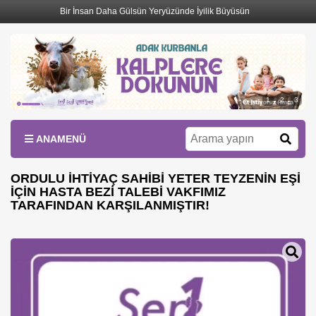
Bir İnsan Daha Gülsün Yeryüzünde İyilik Büyüsün
1
2
3
ANAMENÜ
ORDULU İHTİYAÇ SAHİBİ YETER TEYZENİN EŞİ
İÇİN HASTA BEZİ TALEBİ VAKFIMIZ
TARAFINDAN KARŞILANMIŞTIR!